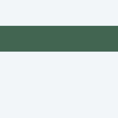
Copyright [copyright] 2025 –
[current_year] [site_title] | Präsentiert
von KCS DESIGN · Seevetal