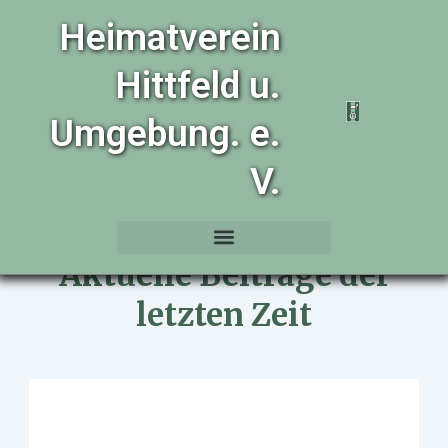
Zum
Heimatverein
Inhalt
springen
Hittfeld u.
Umgebung. e.
V.
Aktuelle Beiträge der
letzten Zeit