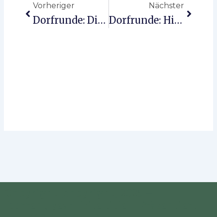
Vorheriger
Nächster
Dorfrunde: Die Schule
Dorfrunde: Hittfelder Schulstraße Ost
Copyright [copyright] 2025 –
[current_year] [site_title] | Präsentiert