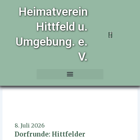
Zum
Heimatverein
Inhalt
springen
Hittfeld u.
Umgebung. e.
V.
8. Juli 2026
Dorfrunde: Hittfelder