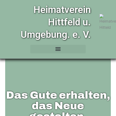
Zum
Heimatverein
Inhalt
springen
Hittfeld u.
Umgebung. e. V.
Das Gute erhalten,
das Neue