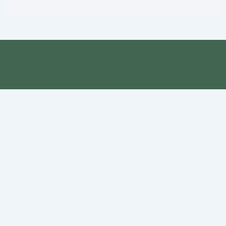
Copyright [copyright] 2025 –
[current_year] [site_title] | Präsentiert
von KCS DESIGN · Seevetal