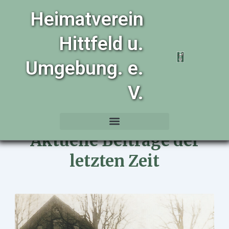
Zum
Heimatverein
Inhalt
springen
Hittfeld u.
Umgebung. e.
V.
Aktuelle Beiträge der
letzten Zeit