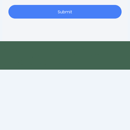
Submit
Copyright [copyright] 2025 –
[current_year] [site_title] | Präsentiert
von KCS DESIGN · Seevetal