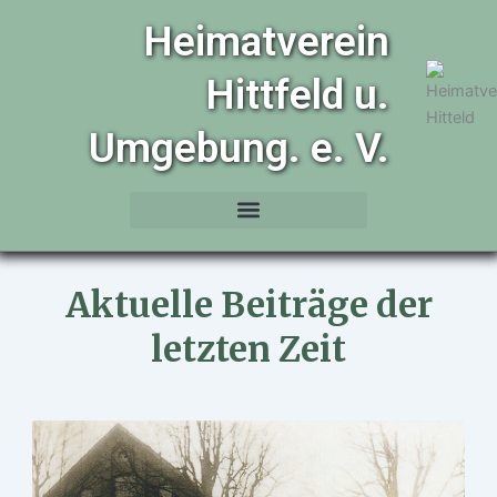
Zum
Heimatverein
Inhalt
springen
Hittfeld u.
Umgebung. e. V.
Aktuelle Beiträge der
letzten Zeit