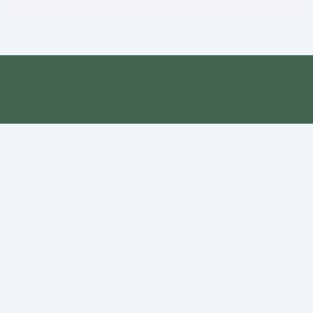
Copyright [copyright] 2025 –
[current_year] [site_title] | Präsentiert
von KCS DESIGN · Seevetal