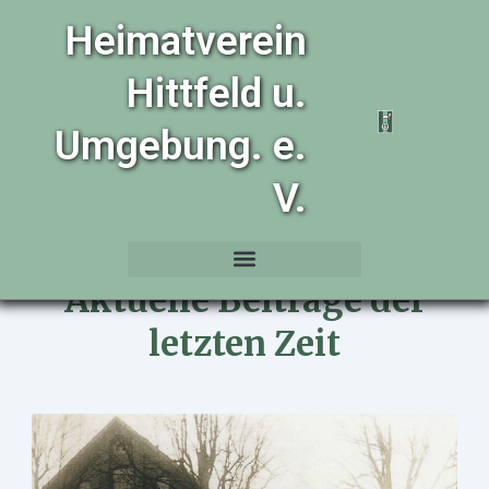
Zum
Heimatverein
Inhalt
springen
Hittfeld u.
Umgebung. e.
V.
Aktuelle Beiträge der
letzten Zeit