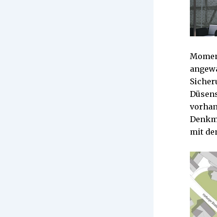
Moment
angewa
Sicher
Düsens
vorhan
Denkma
mit de