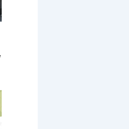
e
r
s