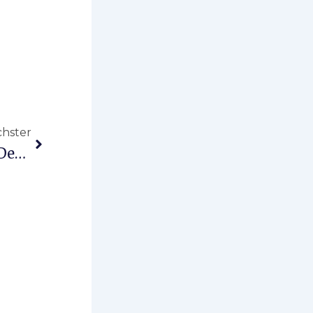
Nächster
hster
Weihnachtsbaum An Den Pastorenwiesen