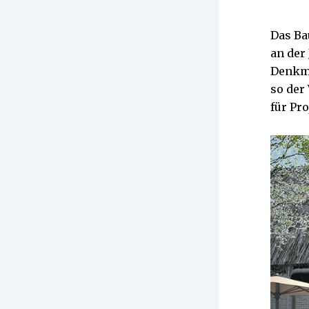
Das Ba
an der
Denkmä
so der
für Pr