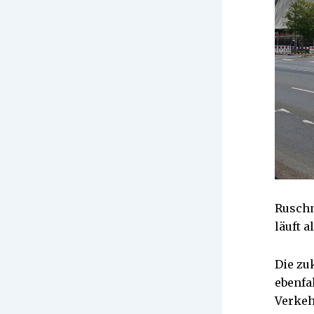
Ruschm
läuft a
Die zu
ebenfa
Verkeh