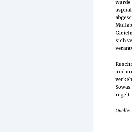
wurde 
asphal
abgesc
Müllab
Gleich
sich ve
verant
Ruschm
und un
verkeh
Sowas 
regelt.
Quelle: