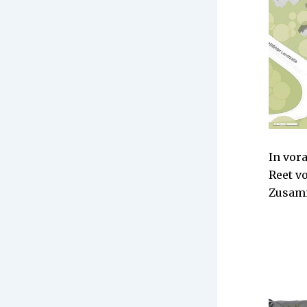
In vor
Reet v
Zusamm