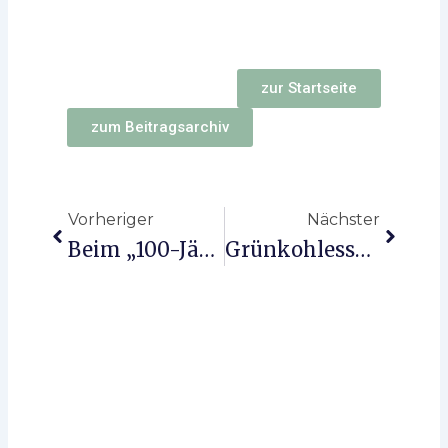
zur Startseite
zum Beitragsarchiv
Zurück
Nächst
Vorheriger
Nächster
Beim „100-Jährigen” In Hittfeld Geht Es Voran.
Grünkohlessen 2025 In Der „Burg Seevetal”