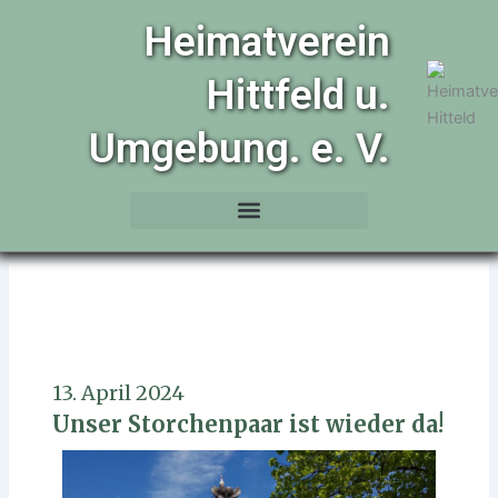
Zum
Heimatverein
Inhalt
springen
Hittfeld u.
Umgebung. e. V.
13. April 2024
Unser Storchenpaar ist wieder da!