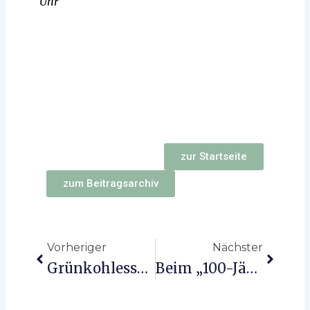
Uhr
zur Startseite
zum Beitragsarchiv
Zurück
Nächst
Vorheriger
Nächster
Grünkohlessen 2024 In Der “Burg”
Beim „100-Jährigen” In Hittfeld Geht Es Voran.