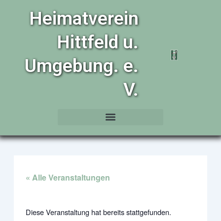
Zum
Heimatverein
Inhalt
springen
Hittfeld u.
Umgebung. e.
V.
« Alle Veranstaltungen
Diese Veranstaltung hat bereits stattgefunden.