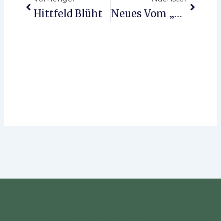
Hittfeld Blüht
Neues Vom „Hundertjährigen”
Copyright [copyright] 2025 –
[current_year] [site_title] | Präsentiert
von KCS DESIGN · Seevetal