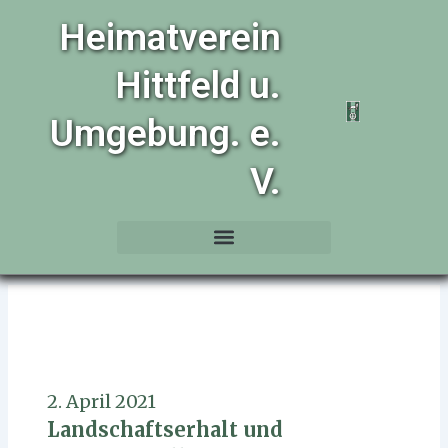
Zum
Heimatverein
Inhalt
springen
Hittfeld u.
Umgebung. e.
V.
2. April 2021
Landschaftserhalt und