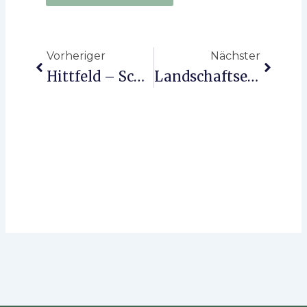
Zurück
Nächst
Vorheriger
Nächster
Hittfeld – Schleichende Verstädterung?
Landschaftserhalt Und Kommerzielles Interesse – Ein Ewiger Konflikt.