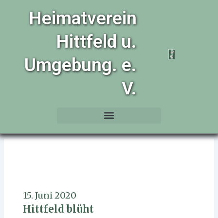
Zum
Heimatverein
Inhalt
springen
Hittfeld u.
Umgebung. e.
V.
15. Juni 2020
Hittfeld blüht