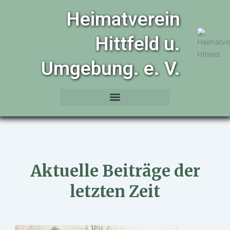
Zum
Heimatverein
Inhalt
springen
Hittfeld u.
Umgebung. e. V.
Aktuelle Beiträge der
letzten Zeit