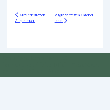
Mitgliedertreffen
Mitgliedertreffen Oktober
August 2026
2026
Copyright [copyright] 2025 –
[current_year] [site_title] | Präsentiert
von KCS DESIGN · Seevetal