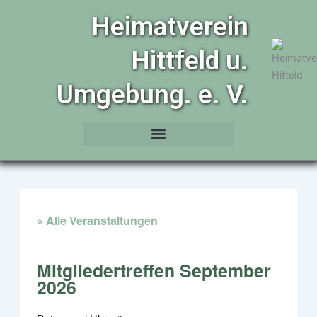
Zum
Heimatverein
Inhalt
springen
Hittfeld u.
Umgebung. e. V.
« Alle Veranstaltungen
Mitgliedertreffen September
2026