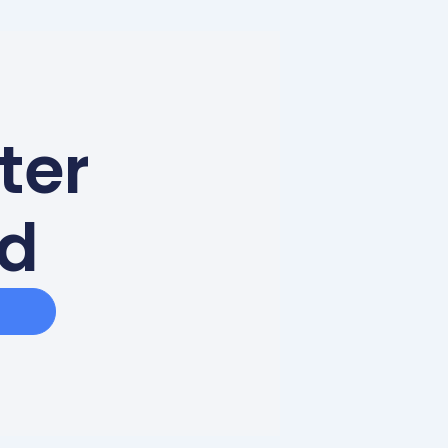
ter
ed