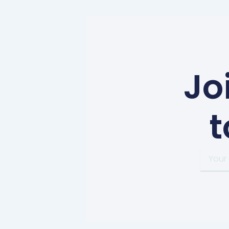
Jo
t
Your
email