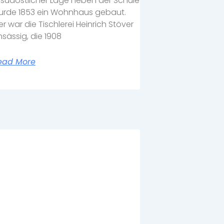
 südöstlicher Lage neben der Schule
urde 1853 ein Wohnhaus gebaut.
er war die Tischlerei Heinrich Stöver
sässig, die 1908
ead More