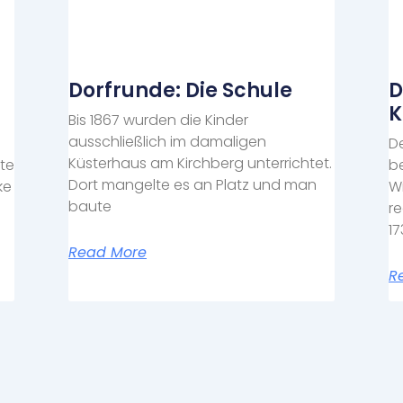
Dorfrunde: Die Schule
D
K
Bis 1867 wurden die Kinder
ausschließlich im damaligen
De
Küsterhaus am Kirchberg unterrichtet.
fte
b
Dort mangelte es an Platz und man
ke
W
baute
r
1
Read More
R