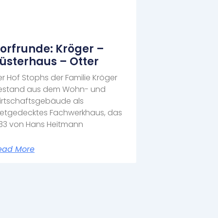
orfrunde: Kröger –
üsterhaus – Otter
r Hof Stophs der Familie Kröger
estand aus dem Wohn- und
irtschaftsgebäude als
eetgedecktes Fachwerkhaus, das
733 von Hans Heitmann
ead More