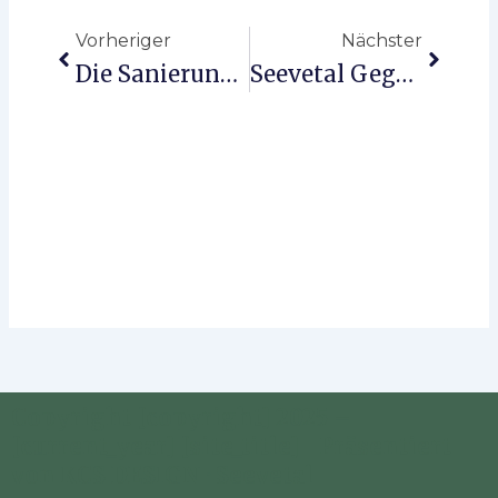
Vorheriger
Nächster
Die Sanierung Des „Hundertjährigen” Startet Im Sommer
Seevetal Gegen Deutsche Bahn AG.
Copyright [copyright] 2025 –
[current_year] [site_title] | Präsentiert
von KCS DESIGN · Seevetal