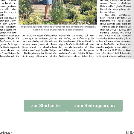
zur Startseite
zum Beitragsarchiv
k
riger
Näc