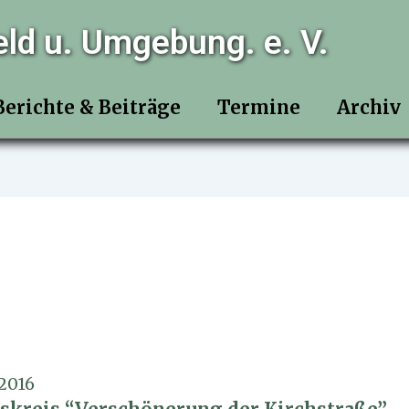
eld u. Umgebung. e. V.
Berichte & Beiträge
Termine
Archiv
 2016