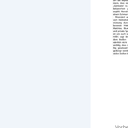
Zurüc
Vorhe